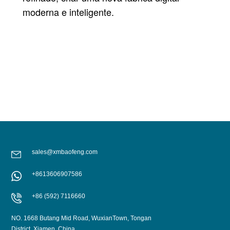
moderna e inteligente.
sales@xmbaofeng.com
+8613606907586
+86 (592) 7116660
NO. 1668 Butang Mid Road, WuxianTown, Tongan
District, Xiamen, China