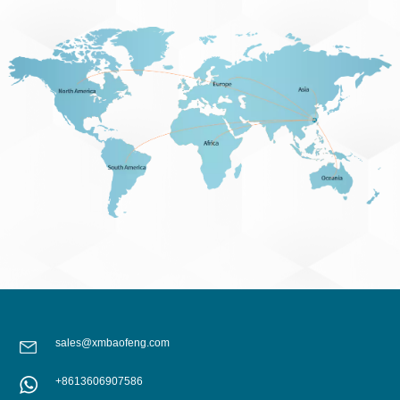
sales@xmbaofeng.com
+8613606907586