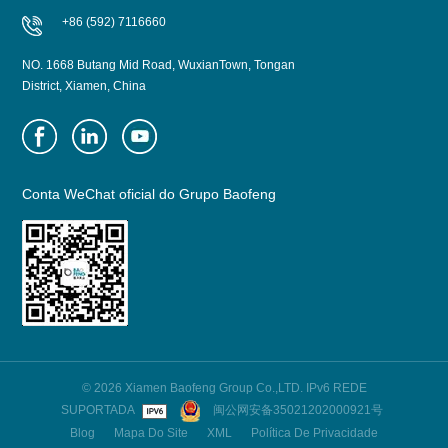
+86 (592) 7116660
NO. 1668 Butang Mid Road, WuxianTown, Tongan
District, Xiamen, China
Conta WeChat oficial do Grupo Baofeng
© 2026 Xiamen Baofeng Group Co.,LTD. IPv6 REDE
SUPORTADA
闽公网安备35021202000921号
Blog
Mapa Do Site
XML
Política De Privacidade