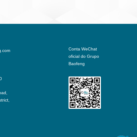
Conta WeChat
g.com
oficial do Grupo
Baofeng
0
oad,
rict,