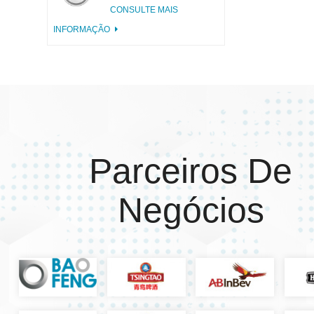
alumínio incisa com
CONSULTE MAIS
aba rosa
INFORMAÇÃO
Parceiros De
Negócios