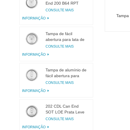
End 200 B64 RPT
LOE
CONSULTE MAIS
Tampa d
INFORMAÇÃO
Tampa de fácil
abertura para lata de
bebidas 200 B64 RPT
CONSULTE MAIS
SOE Prata
INFORMAÇÃO
Tampa de alumínio de
fácil abertura para
latas 200 B64 SOT
CONSULTE MAIS
LOE
INFORMAÇÃO
202 CDL Can End
SOT LOE Prata Leve
EOE
CONSULTE MAIS
INFORMAÇÃO