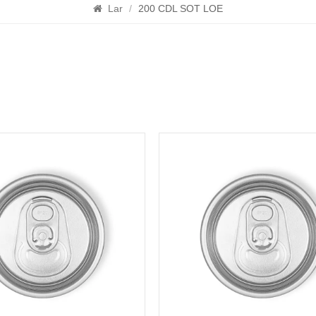
Lar
/
200 CDL SOT LOE