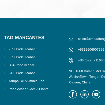
TAG MARCANTES
sales@xmbaofen
2PC Pode Acabar
+8613606907586
3PC Pode Acabar
+86 (592) 711666
B64 Pode Acabar
NO. 1668 Butang Mid R
CDL Pode Acabar
WuxianTown, Tongan Dist
Tampa De Alumínio Eoe
Xiamen, China
Pode Acabar Com A Planta