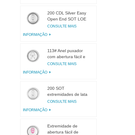
200 CDL Silver Easy
Open End SOT LOE
Epóxi
CONSULTE MAIS
INFORMAÇÃO
113# Anel puxador
com abertura fácil e
pequena abertura
CONSULTE MAIS
para suco de frutas
INFORMAÇÃO
200 SOT
extremidades de lata
de alumínio de 3
CONSULTE MAIS
peças para conservas
INFORMAÇÃO
de alimentos e
bebidas
Extremidade de
abertura fácil de