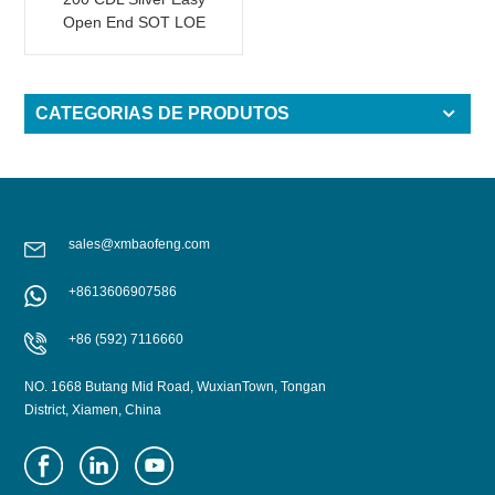
Open End SOT LOE
Epóxi
CATEGORIAS DE PRODUTOS
sales@xmbaofeng.com
+8613606907586
+86 (592) 7116660
NO. 1668 Butang Mid Road, WuxianTown, Tongan
District, Xiamen, China