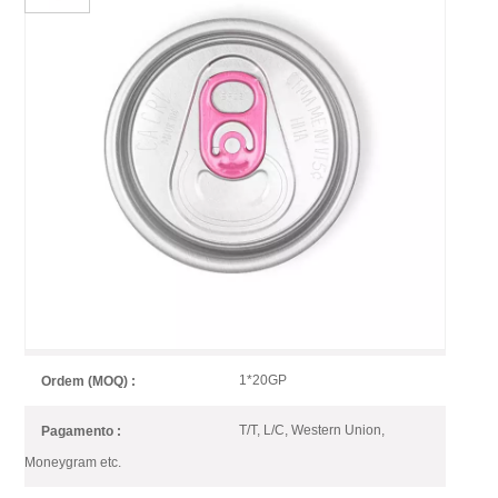
Extremidade De Abertura Fácil
De Alumínio Incisa Com Aba
Rosa
A aba colorida faz com que sua lata de bebida pareça
diferente. A Baofeng oferece uma grande variedade
de opções para atender às suas diversas demandas.
Easy Open End with Pink Tab
item número :
1*20GP
Ordem (MOQ) :
T/T, L/C, Western Union,
Pagamento :
Moneygram etc.