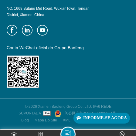
NO. 1668 Butang Mid Road, WuxianTown, Tongan
District, Xiamen, China
Conta WeChat oficial do Grupo Baofeng
© 2026 Xiamen Baofeng Group Co.,LTD. IPv6 REDE
SUPORTADA
闽公网安备35021202000921号
INFORME-SE AGORA
Blog
Mapa Do Site
XML
Política De Privacidade