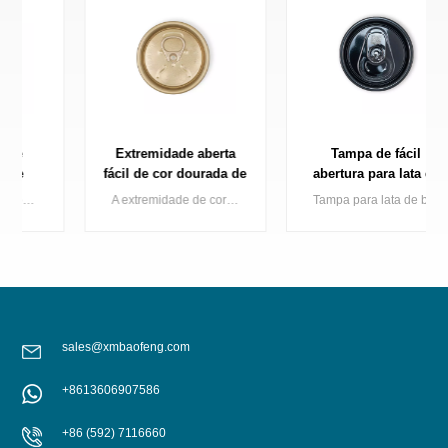
Extremidade aberta
Tampa de fácil
fácil de cor dourada de
abertura para lata de
alta qualidade para
200 mm de diâmetro,
A extremidade de cor dourada faz com que sua lata de bebida brilhe na prateleira, a Baofeng oferece uma série completa de extremidades de latas douradas, incluindo dourado claro e dourado escuro.
Tampa para lata de bebidas de alumínio com revestimento preto, 200 mm de diâmetro, fácil de abrir, com preço de fábrica.
embalagens de
modelo B64, para latas
bebidas
de bebidas de duas
peças, preta, SOT.
sales@xmbaofeng.com
+8613606907586
SABER MAIS
SABER MAIS
+86 (592) 7116660