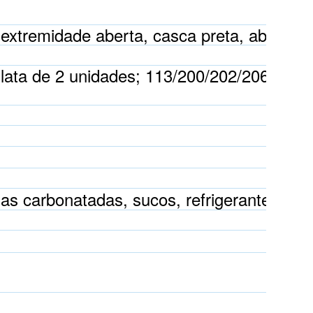
 extremidade aberta, casca preta, aba dou
lata de 2 unidades; 113/200/202/206/209 
s carbonatadas, sucos, refrigerantes, cerv