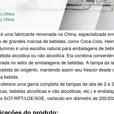
é uma fabricante renomada na China, especializada em 
ão de grandes marcas de bebidas, como Coca-Cola, Heine
alumínio é uma escolha natural para embalagens de beb
ebida alcoólica ou não alcoólica. Ela combina conveniê
rada no setor de embalagens de bebidas. A tampa da lat
bebida do oxigênio, mantendo assim seu frescor desde 
a bebida.
oferece uma gama completa de tampas de lata de 2 e 3 
icas, bebidas alcoólicas e não alcoólicas, etc.) e embal
s SOT/RPT/LOE/SOE, variando em diâmetro de 200/20
icações do produto: