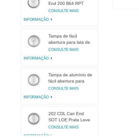
End 200 B64 RPT
LOE
CONSULTE MAIS
INFORMAÇÃO
Tampa de fácil
abertura para lata de
bebidas 200 B64 RPT
CONSULTE MAIS
SOE Prata
INFORMAÇÃO
Tampa de alumínio de
fácil abertura para
latas 200 B64 SOT
CONSULTE MAIS
LOE
INFORMAÇÃO
202 CDL Can End
SOT LOE Prata Leve
EOE
CONSULTE MAIS
INFORMAÇÃO