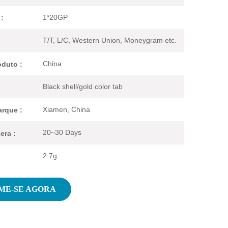
1*20GP
:
T/T, L/C, Western Union, Moneygram etc.
China
duto :
Black shell/gold color tab
Xiamen, China
rque :
20~30 Days
era :
2.7g
ME-SE AGORA