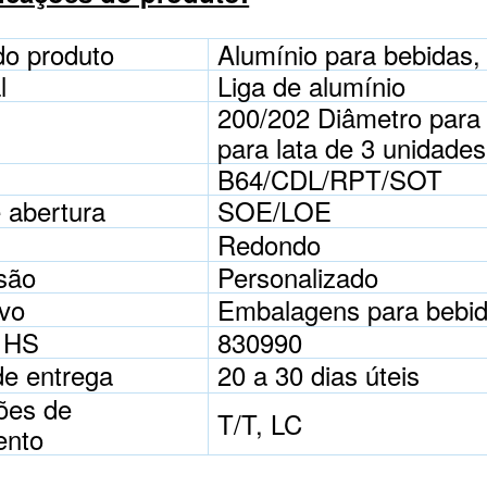
o produto
Alumínio para bebidas,
l
Liga de alumínio
200/202 Diâmetro para 
para lata de 3 unidades
B64/CDL/RPT/SOT
 abertura
SOE/LOE
Redondo
são
Personalizado
ivo
Embalagens para bebida
 HS
830990
de entrega
20 a 30 dias úteis
ões de
T/T, LC
ento