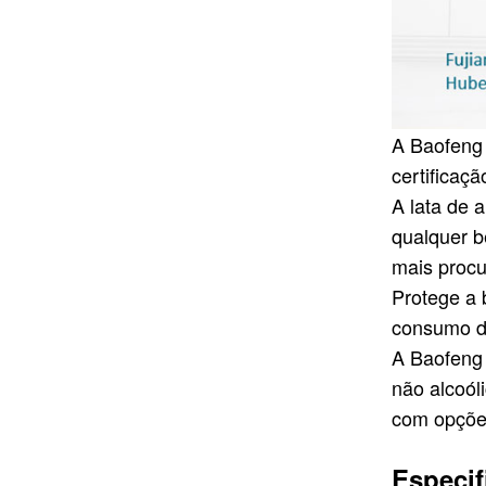
alumínio incisa com
CONSULTE MAIS
aba rosa
INFORMAÇÃO
A Baofeng 
certificaç
A lata de 
qualquer b
mais procu
Protege a 
consumo d
A Baofeng 
não alcoól
com opçõe
Especif