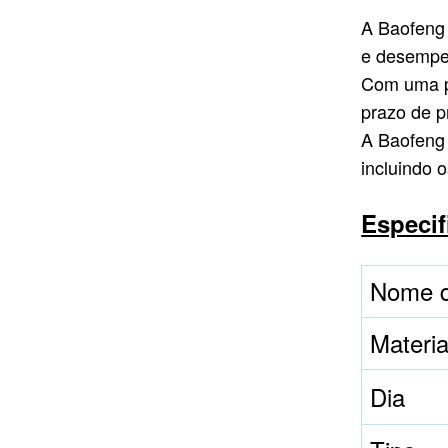
alumínio incisa com
CONSULTE MAIS
A Baofeng 
aba rosa
INFORMAÇÃO
e desempe
Com uma pr
prazo de p
A Baofeng 
incluindo 
Especif
Nome d
Materia
Dia