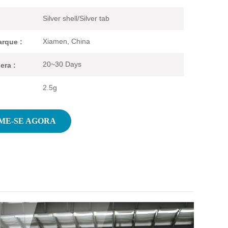
Silver shell/Silver tab
Xiamen, China
rque :
20~30 Days
era :
2.5g
ME-SE AGORA