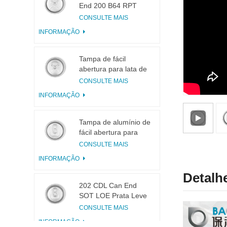
End 200 B64 RPT
LOE
CONSULTE MAIS
INFORMAÇÃO
Tampa de fácil
abertura para lata de
bebidas 200 B64 RPT
CONSULTE MAIS
SOE Prata
INFORMAÇÃO
Tampa de alumínio de
fácil abertura para
latas 200 B64 SOT
CONSULTE MAIS
LOE
INFORMAÇÃO
Detalh
202 CDL Can End
SOT LOE Prata Leve
EOE
CONSULTE MAIS
INFORMAÇÃO