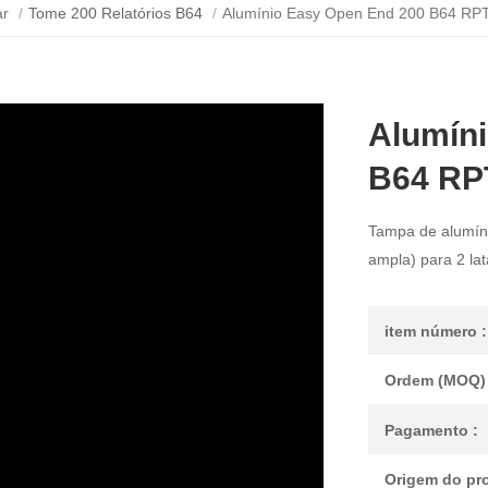
ar
/
Tome 200 Relatórios B64
/
Alumínio Easy Open End 200 B64 RP
Alumín
B64 RP
Tampa de alumíni
ampla) para 2 lat
item número :
Ordem (MOQ) 
Pagamento :
Origem do pro