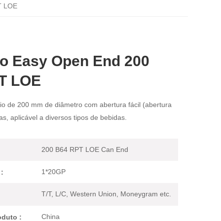
T LOE
io Easy Open End 200
T LOE
o de 200 mm de diâmetro com abertura fácil (abertura
as, aplicável a diversos tipos de bebidas.
200 B64 RPT LOE Can End
1*20GP
:
T/T, L/C, Western Union, Moneygram etc.
China
duto :