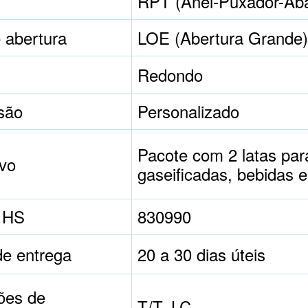
RPT (Anel-Puxador-Ab
 abertura
LOE (Abertura Grande
Redondo
são
Personalizado
Pacote com 2 latas para
ivo
gaseificadas, bebidas e
 HS
830990
de entrega
20 a 30 dias úteis
ões de
T/T, LC