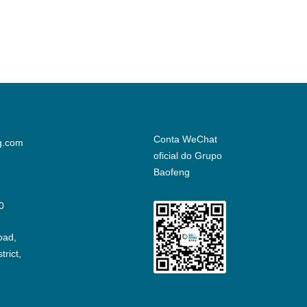
Conta WeChat
g.com
oficial do Grupo
Baofeng
0
oad,
rict,