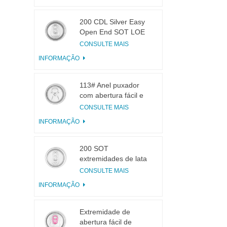
200 CDL Silver Easy
Open End SOT LOE
Epóxi
CONSULTE MAIS
INFORMAÇÃO
113# Anel puxador
com abertura fácil e
pequena abertura
CONSULTE MAIS
para suco de frutas
INFORMAÇÃO
200 SOT
extremidades de lata
de alumínio de 3
CONSULTE MAIS
peças para conservas
INFORMAÇÃO
de alimentos e
bebidas
Extremidade de
abertura fácil de