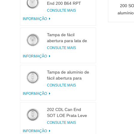
End 200 B64 RPT
200 SO
LOE
CONSULTE MAIS
alumínio
INFORMAÇÃO
de
Tampa de fácil
abertura para lata de
bebidas 200 B64 RPT
CONSULTE MAIS
SOE Prata
INFORMAÇÃO
Tampa de alumínio de
fácil abertura para
latas 200 B64 SOT
CONSULTE MAIS
LOE
INFORMAÇÃO
202 CDL Can End
SOT LOE Prata Leve
EOE
CONSULTE MAIS
INFORMAÇÃO