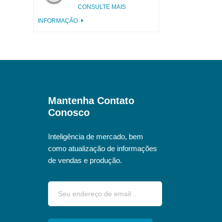
alumínio incisa com
CONSULTE MAIS
aba rosa
INFORMAÇÃO
Mantenha Contato
Conosco
Inteligência de mercado, bem
como atualização de informações
de vendas e produção.