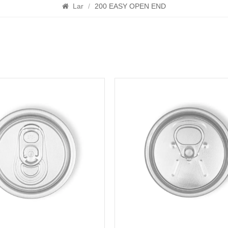
Lar
/
200 EASY OPEN END