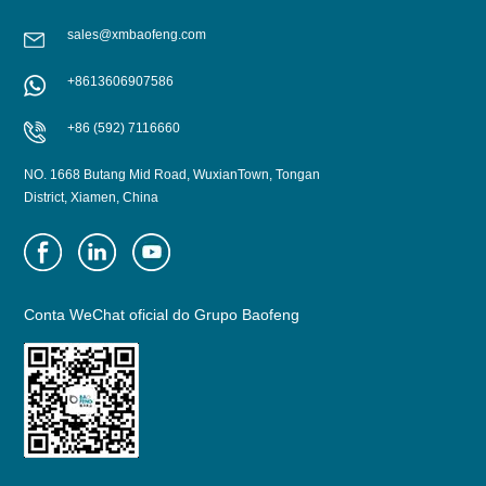
sales@xmbaofeng.com
+8613606907586
+86 (592) 7116660
NO. 1668 Butang Mid Road, WuxianTown, Tongan
District, Xiamen, China
Conta WeChat oficial do Grupo Baofeng