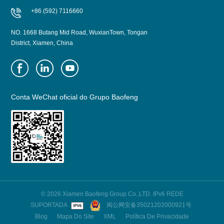
+86 (592) 7116660
NO. 1668 Butang Mid Road, WuxianTown, Tongan
District, Xiamen, China
Conta WeChat oficial do Grupo Baofeng
© 2026 Xiamen Baofeng Group Co.,LTD. IPv6 REDE
SUPORTADA
闽公网安备35021202000921号
Blog
Mapa Do Site
XML
Política De Privacidade