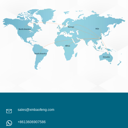
sales@xmbaofeng.com
+8613606907586