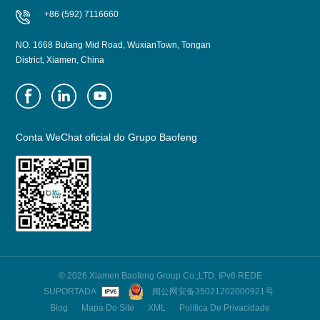
+86 (592) 7116660
NO. 1668 Butang Mid Road, WuxianTown, Tongan
District, Xiamen, China
Conta WeChat oficial do Grupo Baofeng
© 2026 Xiamen Baofeng Group Co.,LTD. IPv6 REDE
SUPORTADA
闽公网安备35021202000921号
Blog
Mapa Do Site
XML
Política De Privacidade