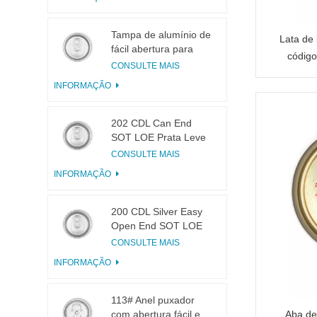
Tampa de alumínio de
Lata de 
fácil abertura para
código
latas 200 B64 SOT
CONSULTE MAIS
LOE
INFORMAÇÃO
202 CDL Can End
SOT LOE Prata Leve
EOE
CONSULTE MAIS
INFORMAÇÃO
200 CDL Silver Easy
Open End SOT LOE
Epóxi
CONSULTE MAIS
INFORMAÇÃO
113# Anel puxador
Aba de
com abertura fácil e