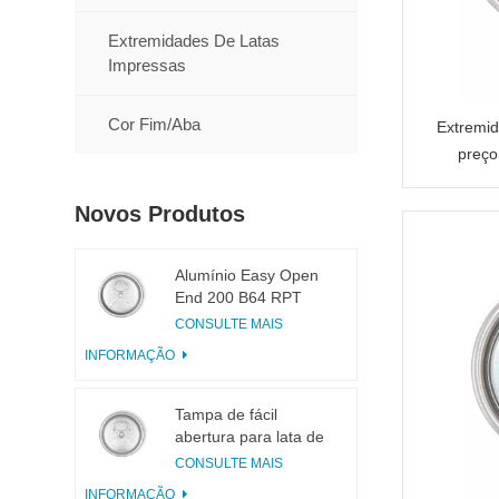
Extremidades De Latas
Impressas
Cor Fim/Aba
Extremid
preço
Novos Produtos
Alumínio Easy Open
End 200 B64 RPT
LOE
CONSULTE MAIS
INFORMAÇÃO
Tampa de fácil
abertura para lata de
bebidas 200 B64 RPT
CONSULTE MAIS
SOE Prata
INFORMAÇÃO