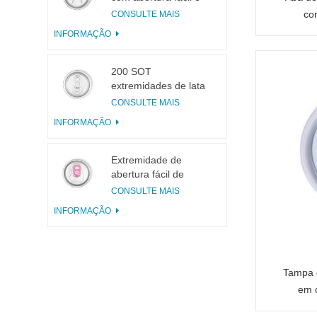
pequena abertura
co
CONSULTE MAIS
para suco de frutas
INFORMAÇÃO
200 SOT
extremidades de lata
de alumínio de 3
CONSULTE MAIS
peças para conservas
INFORMAÇÃO
de alimentos e
bebidas
Extremidade de
abertura fácil de
alumínio incisa com
CONSULTE MAIS
aba rosa
INFORMAÇÃO
Tampa d
em 