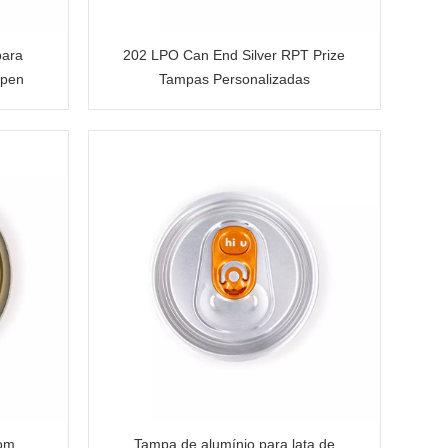
para
202 LPO Can End Silver RPT Prize
Open
Tampas Personalizadas
com
Tampa de alumínio para lata de