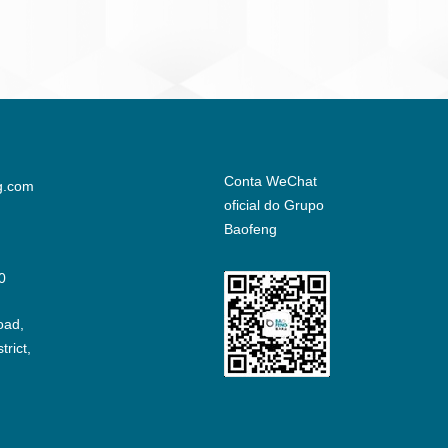
Conta WeChat
g.com
oficial do Grupo
Baofeng
0
oad,
rict,