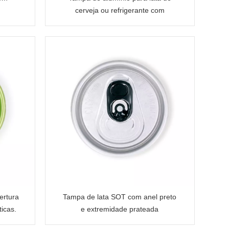
cerveja ou refrigerante com
ca
abertura tipo "stain-tab".
ertura
Tampa de lata SOT com anel preto
ticas.
e extremidade prateada