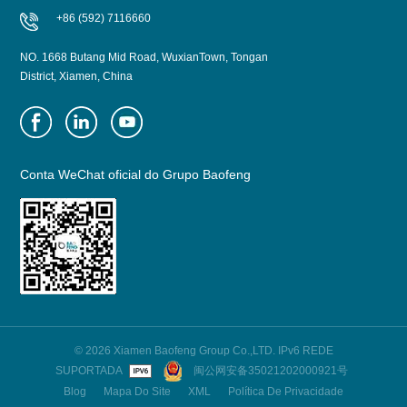
+86 (592) 7116660
NO. 1668 Butang Mid Road, WuxianTown, Tongan
District, Xiamen, China
Conta WeChat oficial do Grupo Baofeng
© 2026 Xiamen Baofeng Group Co.,LTD. IPv6 REDE
SUPORTADA
闽公网安备35021202000921号
Blog
Mapa Do Site
XML
Política De Privacidade