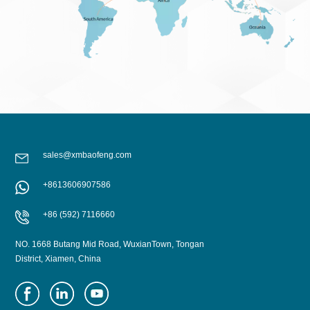
sales@xmbaofeng.com
+8613606907586
+86 (592) 7116660
NO. 1668 Butang Mid Road, WuxianTown, Tongan
District, Xiamen, China