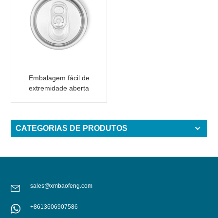
Embalagem fácil de
extremidade aberta
para lata de bebidas
202 B64 SOT SOE
CATEGORIAS DE PRODUTOS
sales@xmbaofeng.com
+8613606907586