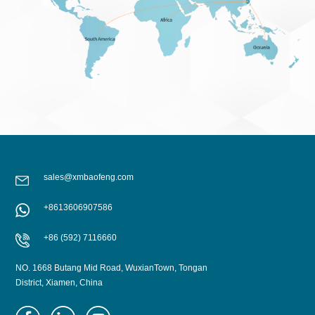
sales@xmbaofeng.com
+8613606907586
+86 (592) 7116660
NO. 1668 Butang Mid Road, WuxianTown, Tongan
District, Xiamen, China