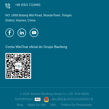
+86 (592) 7116660
NO. 1668 Butang Mid Road, WuxianTown, Tongan
District, Xiamen, China
Conta WeChat oficial do Grupo Baofeng
© 2026 Xiamen Baofeng Group Co.,LTD. IPv6 REDE
SUPORTADA
闽公网安备35021202000921号
Blog
Mapa Do Site
XML
Política De Privacidade