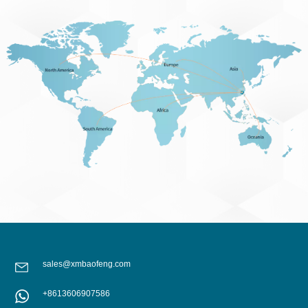
sales@xmbaofeng.com
+8613606907586