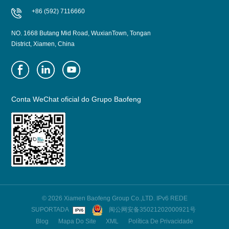
+86 (592) 7116660
NO. 1668 Butang Mid Road, WuxianTown, Tongan
District, Xiamen, China
Conta WeChat oficial do Grupo Baofeng
© 2026 Xiamen Baofeng Group Co.,LTD. IPv6 REDE
SUPORTADA
闽公网安备35021202000921号
Blog
Mapa Do Site
XML
Política De Privacidade