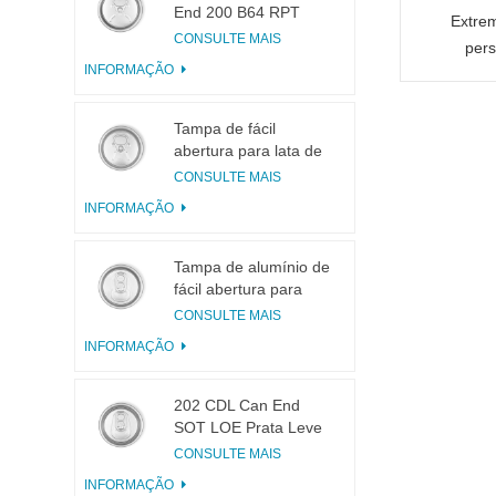
End 200 B64 RPT
Extrem
LOE
CONSULTE MAIS
pers
INFORMAÇÃO
alumí
Tampa de fácil
abertura para lata de
bebidas 200 B64 RPT
CONSULTE MAIS
SOE Prata
INFORMAÇÃO
Tampa de alumínio de
fácil abertura para
latas 200 B64 SOT
CONSULTE MAIS
LOE
INFORMAÇÃO
202 CDL Can End
SOT LOE Prata Leve
EOE
CONSULTE MAIS
INFORMAÇÃO