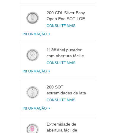
200 CDL Silver Easy
Open End SOT LOE
Epóxi
CONSULTE MAIS
INFORMAÇÃO
113# Anel puxador
com abertura fácil e
pequena abertura
CONSULTE MAIS
para suco de frutas
INFORMAÇÃO
200 SOT
extremidades de lata
de alumínio de 3
CONSULTE MAIS
peças para conservas
INFORMAÇÃO
de alimentos e
bebidas
Extremidade de
abertura fácil de