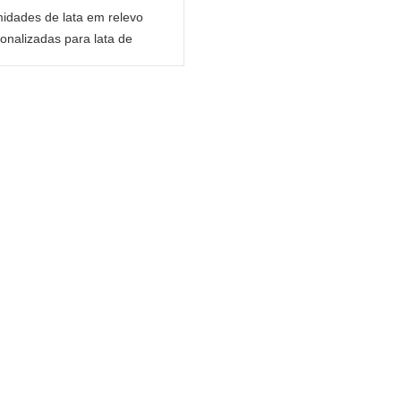
idades de lata em relevo
onalizadas para lata de
nio de 2 peças com texto