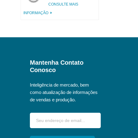
alumínio incisa com
CONSULTE MAIS
aba rosa
INFORMAÇÃO
Mantenha Contato
Conosco
Inteligência de mercado, bem
como atualização de informações
de vendas e produção.