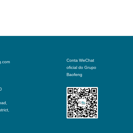
Conta WeChat
g.com
oficial do Grupo
Baofeng
0
oad,
rict,