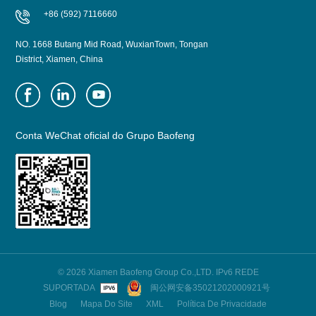
+86 (592) 7116660
NO. 1668 Butang Mid Road, WuxianTown, Tongan
District, Xiamen, China
Conta WeChat oficial do Grupo Baofeng
© 2026 Xiamen Baofeng Group Co.,LTD. IPv6 REDE
SUPORTADA
闽公网安备35021202000921号
Blog
Mapa Do Site
XML
Política De Privacidade