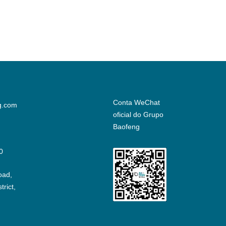
Conta WeChat
g.com
oficial do Grupo
Baofeng
0
oad,
rict,