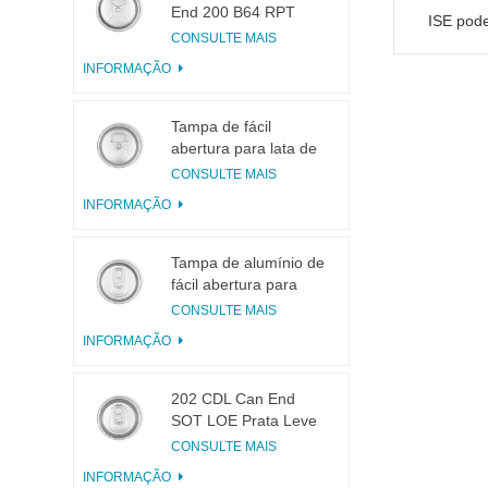
End 200 B64 RPT
ISE pod
LOE
CONSULTE MAIS
INFORMAÇÃO
Tampa de fácil
abertura para lata de
bebidas 200 B64 RPT
CONSULTE MAIS
SOE Prata
INFORMAÇÃO
Tampa de alumínio de
fácil abertura para
latas 200 B64 SOT
CONSULTE MAIS
LOE
INFORMAÇÃO
202 CDL Can End
SOT LOE Prata Leve
EOE
CONSULTE MAIS
INFORMAÇÃO