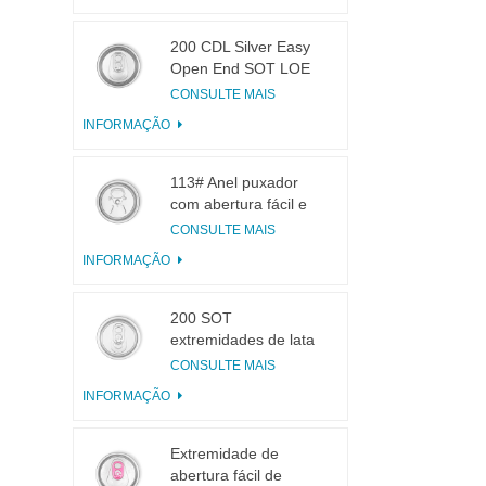
200 CDL Silver Easy
Open End SOT LOE
Epóxi
CONSULTE MAIS
INFORMAÇÃO
113# Anel puxador
com abertura fácil e
pequena abertura
CONSULTE MAIS
para suco de frutas
INFORMAÇÃO
200 SOT
extremidades de lata
de alumínio de 3
CONSULTE MAIS
peças para conservas
INFORMAÇÃO
de alimentos e
bebidas
Extremidade de
abertura fácil de