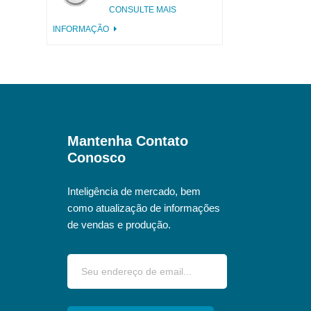
alumínio incisa com
CONSULTE MAIS
aba rosa
INFORMAÇÃO
Mantenha Contato
Conosco
Inteligência de mercado, bem
como atualização de informações
de vendas e produção.