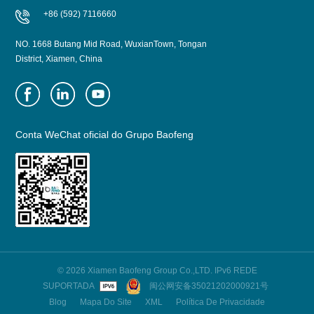
+86 (592) 7116660
NO. 1668 Butang Mid Road, WuxianTown, Tongan
District, Xiamen, China
Conta WeChat oficial do Grupo Baofeng
© 2026 Xiamen Baofeng Group Co.,LTD. IPv6 REDE
SUPORTADA
闽公网安备35021202000921号
Blog
Mapa Do Site
XML
Política De Privacidade