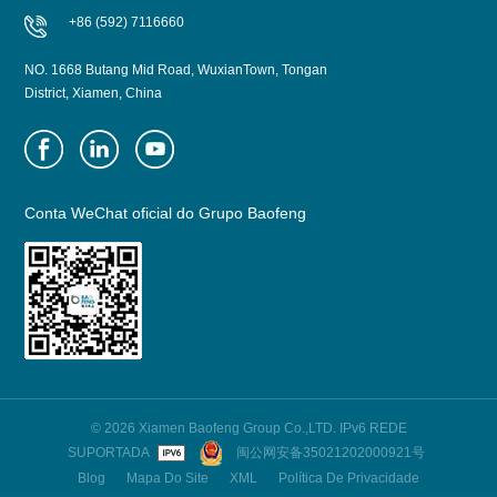
+86 (592) 7116660
NO. 1668 Butang Mid Road, WuxianTown, Tongan
District, Xiamen, China
Conta WeChat oficial do Grupo Baofeng
© 2026 Xiamen Baofeng Group Co.,LTD. IPv6 REDE
SUPORTADA
闽公网安备35021202000921号
Blog
Mapa Do Site
XML
Política De Privacidade