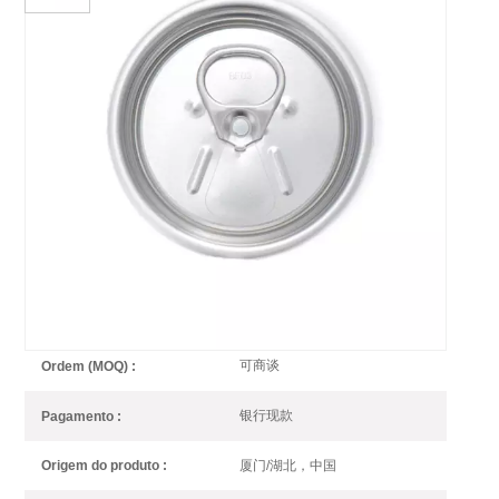
Tampa De Lata De Fácil
Abertura 200 CDL RPT SOE
A extremidade CDL pode ser leve, pesando 10% menos que a
extremidade B64. Temos opções em 200 e 202.
200 CDL geralmente corresponde a 250 latas finas, 250 latas
elegantes, etc. Temos SOT e RPT para sua escolha.
200 CDL RPT 小开口汽水盖
item número :
可商谈
Ordem (MOQ) :
银行现款
Pagamento :
厦门/湖北，中国
Origem do produto :