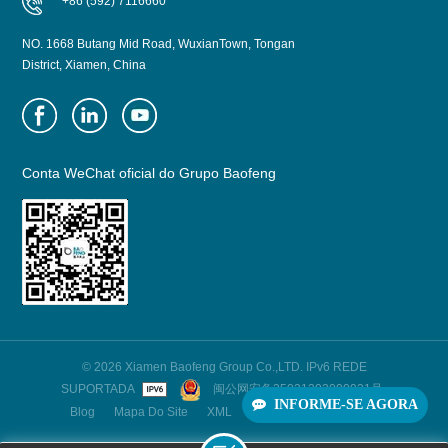
+86 (592) 7116660
NO. 1668 Butang Mid Road, WuxianTown, Tongan
District, Xiamen, China
Conta WeChat oficial do Grupo Baofeng
© 2026 Xiamen Baofeng Group Co.,LTD. IPv6 REDE
SUPORTADA
闽公网安备35021202000921号
INFORME-SE AGORA
Blog
Mapa Do Site
XML
Política De Privacidade