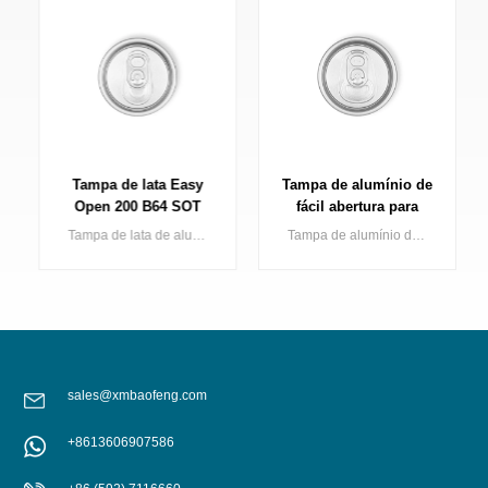
Tampa de lata Easy
Tampa de alumínio de
Open 200 B64 SOT
fácil abertura para
SOE Embalagem de
latas 200 B64 SOT LOE
Tampa de lata de alumínio de abertura fácil de 200 dia (abertura padrão/pequena) para lata de 2 peças aplicada em vários tipos de bebidas
Tampa de alumínio de 200 mm de diâmetro com abertura fácil para latas de bebidas (2 unidades), adequada para diversos tipos de bebidas.
metal
sales@xmbaofeng.com
+8613606907586
SABER MAIS
SABER MAIS