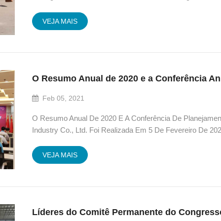
Armazenamento, Logística, Oficinas De Produção E Depar
&eac...
VEJA MAIS
Feb 05, 2021
O Resumo Anual De 2020 E A Conferência De Planejamen
Industry Co., Ltd. Foi Realizada Em 5 De Fevereiro De 20
Qingshui, O Presidente, Sr. Chen Yanfu, A Vice-President
Presidente, Sr. Andrew Che...
VEJA MAIS