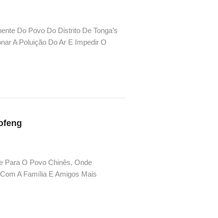
ente Do Povo Do Distrito De Tonga’s
nar A Poluição Do Ar E Impedir O
ovo Distrital&r...
ofeng
te Para O Povo Chinês, Onde
Com A Família E Amigos Mais
Um Jogo De Dados Chamado “Bo Bing”,