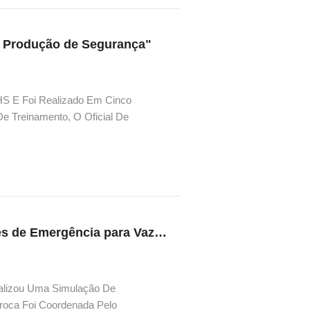
e Produção de Segurança"
HS E Foi Realizado Em Cinco
 Treinamento, O Oficial De
erísticas Da Revisão Da Nova "Lei De
O Departamento de EHS Organiza Simulações de Emergência para Vazamento de Resíduos Perigosos
alizou Uma Simulação De
roca Foi Coordenada Pelo