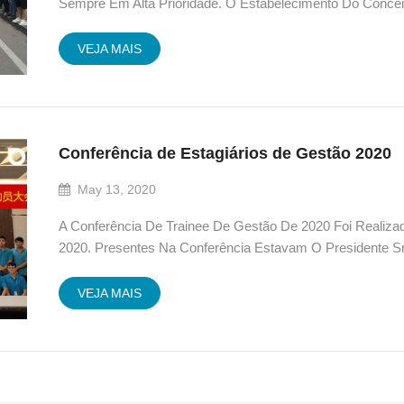
Sempre Em Alta Prioridade. O Estabelecimento Do Concei
Consciência De Segurança E A Adesão À Padronização Do
VEJA MAIS
Conferência de Estagiários de Gestão 2020
May 13, 2020
A Conferência De Trainee De Gestão De 2020 Foi Reali
2020. Presentes Na Conferência Estavam O Presidente Sr
Sr. Andrew Chen, A Vice-Presidente Sra. Chen Yuan Yan
Todos Os Estagi&...
VEJA MAIS