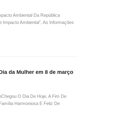
mpacto Ambiental Da República
De Impacto Ambiental", As Informações
p...
ia da Mulher em 8 de março
çoChegou O Dia De Hoje, A Fim De
Família Harmoniosa E Feliz De
tivo Da Empresa Lançaram Em