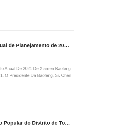
tamento Administrativo. O Objetivo
O Resumo Anual de 2020 e a Conferência Anual de Planejamento de 2021 foram realizados com sucesso
to Anual De 2021 De Xiamen Baofeng
21. O Presidente Da Baofeng, Sr. Chen
e, Sra. Chen Yuanyang, O Vice-
Líderes do Comitê Permanente do Congresso Popular do Distrito de Tonga inspecionam o Trabalho de Prevenção da Poluição do Ar de Baofeng