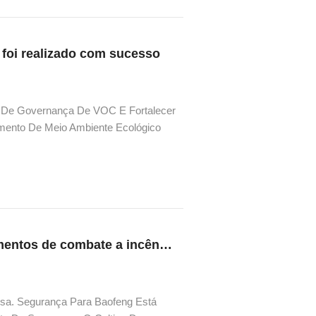
foi realizado com sucesso
s De Governança De VOC E Fortalecer
amento De Meio Ambiente Ecológico
cer Este Treinamento No Local E
Realizar treinamento sobre o uso de equipamentos de combate a incêndio
sa. Segurança Para Baofeng Está