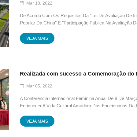
Mar 18, 2022
De Acordo Com Os Requisitos Da "Lei De Avaliação De I
Popular Da China" E "Participação Pública Na Avaliação 
Relevantes De Xiamen Baofeng (Hubei) Aluminium Easy O
VEJA MAIS
Realizada com sucesso a Comemoração do D
Mar 05, 2022
A Conferência Internacional Feminina Anual De 8 De Mar
Enriquecer A Vida Cultural Amadora Das Funcionárias Da 
Baofeng, O Centro De RH E O Departamento Administra
Conjunto Uma P...
VEJA MAIS