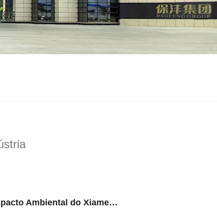
ústria
Primeiro Anúncio Público de Avaliação de Impacto Ambiental do Xiamen Baofeng Group (Hubei) Co., Ltd Projeto de Processamento e Produção de Alumínio Easy-Open-End