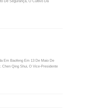
to De Segurança, O Cultivo Da
 G...
zada Em Baofeng Em 13 De Maio De
. Chen Qing Shui, O Vice-Presidente
g, Os Chefes De Cada Departamento E