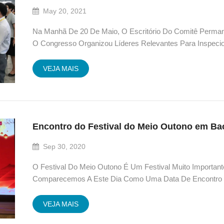
May 20, 2021
Na Manhã De 20 De Maio, O Escritório Do Comitê Perman
O Congresso Organizou Líderes Relevantes Para Inspecio
Trabalho De Baofeng. Oficiais Do Comitê Permanente Do P
VEJA MAIS
Encontro do Festival do Meio Outono em Ba
Sep 30, 2020
O Festival Do Meio Outono É Um Festival Muito Importan
Comparecemos A Este Dia Como Uma Data De Encontro 
Próximos. Na Parte Sul Da Província De Fujian, Temos 
Isto...
VEJA MAIS