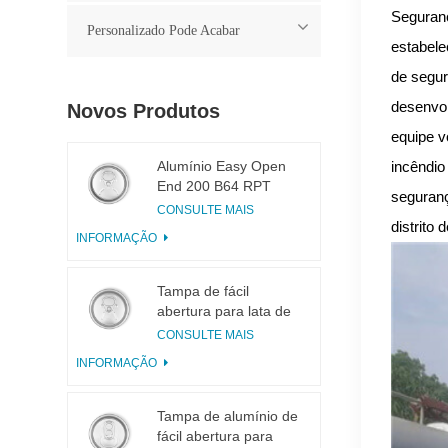
Seguranç
Personalizado Pode Acabar
estabele
de segur
desenvo
Novos Produtos
equipe v
Alumínio Easy Open
incêndio
End 200 B64 RPT
seguranç
LOE
CONSULTE MAIS
distrito
INFORMAÇÃO
Tampa de fácil
abertura para lata de
bebidas 200 B64 RPT
CONSULTE MAIS
SOE Prata
INFORMAÇÃO
Tampa de alumínio de
fácil abertura para