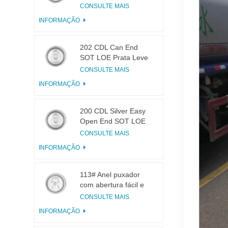
latas 200 B64 SOT
CONSULTE MAIS
LOE
INFORMAÇÃO
202 CDL Can End
SOT LOE Prata Leve
EOE
CONSULTE MAIS
INFORMAÇÃO
200 CDL Silver Easy
Open End SOT LOE
Epóxi
CONSULTE MAIS
INFORMAÇÃO
113# Anel puxador
com abertura fácil e
pequena abertura
CONSULTE MAIS
para suco de frutas
INFORMAÇÃO