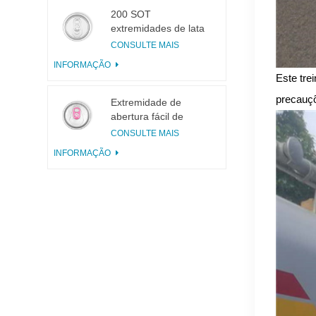
200 SOT
extremidades de lata
de alumínio de 3
CONSULTE MAIS
peças para conservas
INFORMAÇÃO
de alimentos e
Este tre
bebidas
precauçõ
Extremidade de
abertura fácil de
alumínio incisa com
CONSULTE MAIS
aba rosa
INFORMAÇÃO