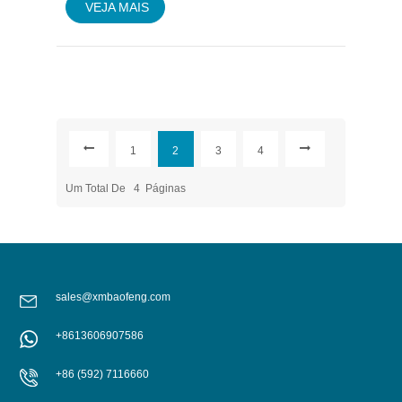
VEJA MAIS
1
2
3
4
Um Total De
4
Páginas
sales@xmbaofeng.com
+8613606907586
+86 (592) 7116660