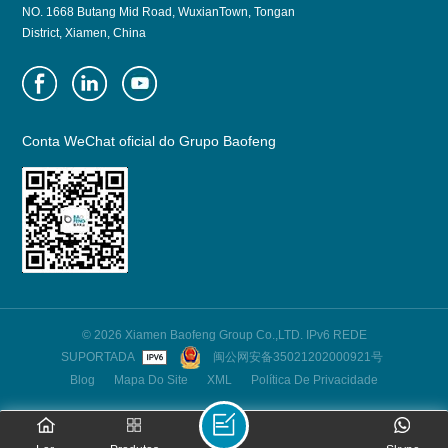
NO. 1668 Butang Mid Road, WuxianTown, Tongan
District, Xiamen, China
Conta WeChat oficial do Grupo Baofeng
© 2026 Xiamen Baofeng Group Co.,LTD. IPv6 REDE
SUPORTADA
闽公网安备35021202000921号
Blog
Mapa Do Site
XML
Política De Privacidade