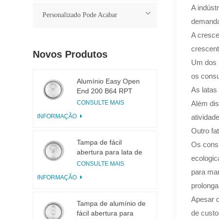
A indúst
Personalizado Pode Acabar
demanda
A cresce
crescent
Novos Produtos
Um dos p
os cons
Alumínio Easy Open
As latas
End 200 B64 RPT
LOE
CONSULTE MAIS
Além dis
INFORMAÇÃO
atividade
Outro fa
Tampa de fácil
Os cons
abertura para lata de
ecologic
bebidas 200 B64 RPT
CONSULTE MAIS
SOE Prata
para mar
INFORMAÇÃO
prolonga
Apesar d
Tampa de alumínio de
de custo
fácil abertura para