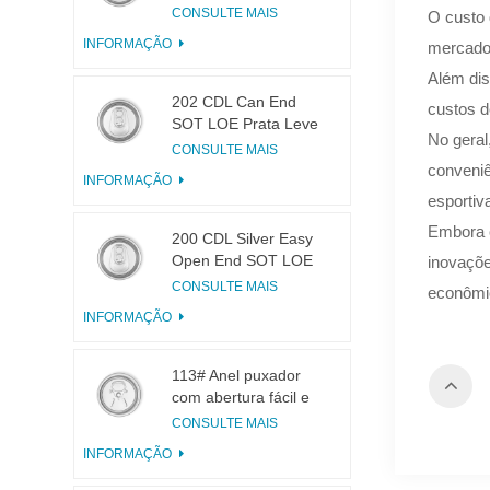
latas 200 B64 SOT
CONSULTE MAIS
O custo 
LOE
INFORMAÇÃO
mercado
Além dis
202 CDL Can End
custos d
SOT LOE Prata Leve
No geral
EOE
CONSULTE MAIS
conveniê
INFORMAÇÃO
esportiv
Embora o
200 CDL Silver Easy
Open End SOT LOE
inovaçõe
Epóxi
CONSULTE MAIS
econômi
INFORMAÇÃO
113# Anel puxador
com abertura fácil e
pequena abertura
CONSULTE MAIS
para suco de frutas
INFORMAÇÃO