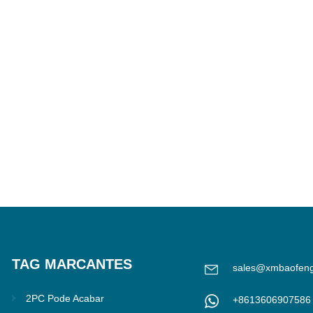
TAG MARCANTES
sales@xmbaofen
2PC Pode Acabar
+8613606907586