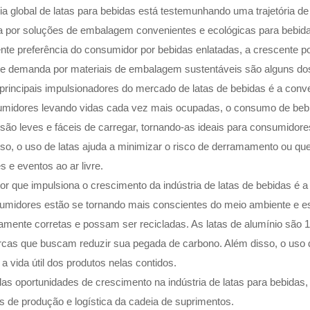
ria global de latas para bebidas está testemunhando uma trajetória d
 por soluções de embalagem convenientes e ecológicas para bebida
nte preferência do consumidor por bebidas enlatadas, a crescente po
e demanda por materiais de embalagem sustentáveis são alguns dos
rincipais impulsionadores do mercado de latas de bebidas é a conve
umidores levando vidas cada vez mais ocupadas, o consumo de beb
 são leves e fáceis de carregar, tornando-as ideais para consumidor
so, o uso de latas ajuda a minimizar o risco de derramamento ou qu
s e eventos ao ar livre.
tor que impulsiona o crescimento da indústria de latas de bebidas 
umidores estão se tornando mais conscientes do meio ambiente e 
amente corretas e possam ser recicladas. As latas de alumínio são 
cas que buscam reduzir sua pegada de carbono. Além disso, o uso de
 a vida útil dos produtos nelas contidos.
as oportunidades de crescimento na indústria de latas para bebidas
s de produção e logística da cadeia de suprimentos.