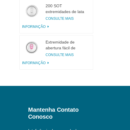
200 SOT
extremidades de lata
de alumínio de 3
CONSULTE MAIS
peças para conservas
INFORMAÇÃO
de alimentos e
bebidas
Extremidade de
abertura fácil de
alumínio incisa com
CONSULTE MAIS
aba rosa
INFORMAÇÃO
Mantenha Contato
Conosco