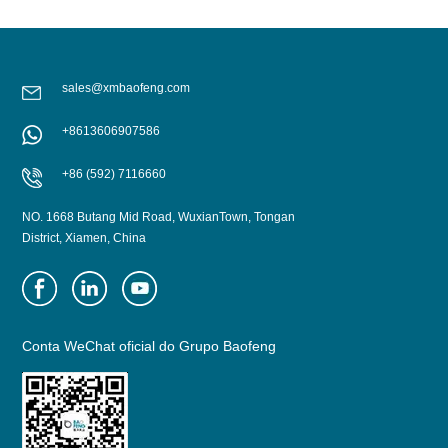
sales@xmbaofeng.com
+8613606907586
+86 (592) 7116660
NO. 1668 Butang Mid Road, WuxianTown, Tongan
District, Xiamen, China
Conta WeChat oficial do Grupo Baofeng