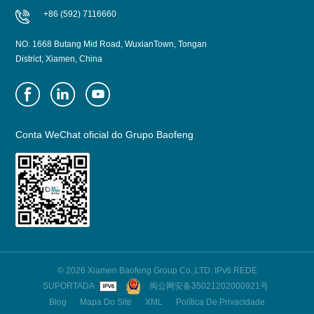
+86 (592) 7116660
NO. 1668 Butang Mid Road, WuxianTown, Tongan
District, Xiamen, China
Conta WeChat oficial do Grupo Baofeng
© 2026 Xiamen Baofeng Group Co.,LTD. IPv6 REDE
SUPORTADA
闽公网安备35021202000921号
Blog
Mapa Do Site
XML
Política De Privacidade