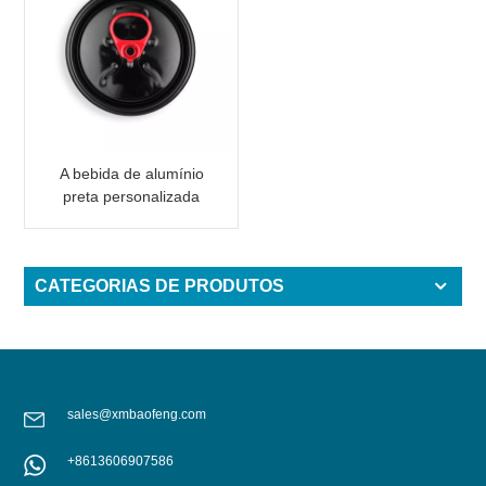
A bebida de alumínio
preta personalizada
pode tampa a
extremidade aberta fácil
CATEGORIAS DE PRODUTOS
sales@xmbaofeng.com
+8613606907586