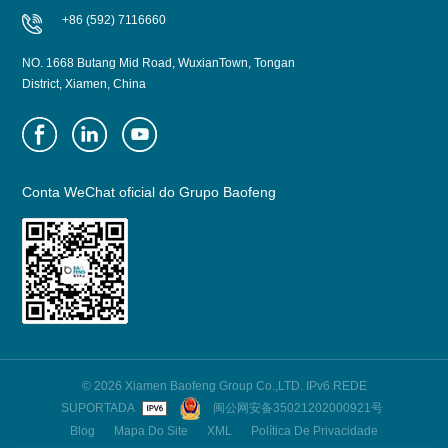
+86 (592) 7116660
NO. 1668 Butang Mid Road, WuxianTown, Tongan
District, Xiamen, China
Conta WeChat oficial do Grupo Baofeng
© 2026 Xiamen Baofeng Group Co.,LTD. IPv6 REDE
SUPORTADA
闽公网安备35021202000921号
Blog
Mapa Do Site
XML
Política De Privacidade