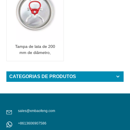
Tampa de lata de 200
mm de diâmetro,
modelo B64 RPT, com
abertura larga, para
embalagens de bebidas,
CATEGORIAS DE PRODUTOS
com aba vermelha.
sales@xmbaofeng.com
+8613606907586