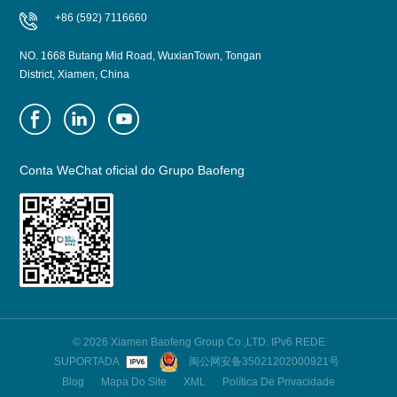
+86 (592) 7116660
NO. 1668 Butang Mid Road, WuxianTown, Tongan
District, Xiamen, China
Conta WeChat oficial do Grupo Baofeng
© 2026 Xiamen Baofeng Group Co.,LTD. IPv6 REDE
SUPORTADA
闽公网安备35021202000921号
Blog
Mapa Do Site
XML
Política De Privacidade