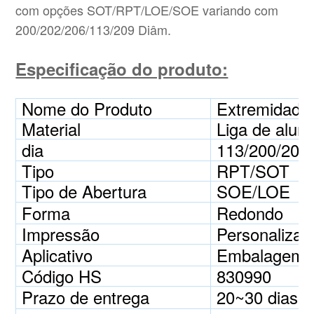
com opções SOT/RPT/LOE/SOE variando com
200/202/206/113/209 Diâm.
Especificação do produto:
Nome do Produto
Extremidade 
Material
Liga de alum
dia
113/200/202/
Tipo
RPT/SOT
Tipo de Abertura
SOE/LOE
Forma
Redondo
Impressão
Personalizad
Aplicativo
Embalagem par
Código HS
830990
Prazo de entrega
20~30 dias ú