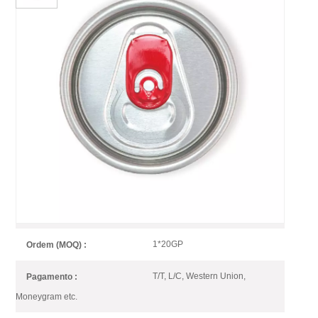
200 Dia B64 SOT Pode
Terminar Para Enlatamento De
Bebidas Com Aba Vermelha
As abas coloridas são outra maneira de adicionar pontos sutis de
diferenciação à sua bebida, mantendo uma aparência limpa
SOT Silver Easy Open End with
item número :
Red Tab
1*20GP
Ordem (MOQ) :
T/T, L/C, Western Union,
Pagamento :
Moneygram etc.