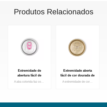
Produtos Relacionados
Extremidade aberta
Tampa de fácil
fácil de cor dourada de
abertura para lata de
alta qualidade para
200 mm de diâmetro,
A extremidade de cor dourada faz com que sua lata de bebida brilhe na prateleira, a Baofeng oferece uma série completa de extremidades de latas douradas, incluindo dourado claro e dourado escuro.
Tampa para lata de bebidas de alumínio com revestimento preto, 200 mm de diâmetro, fácil de abrir, com preço de fábrica.
embalagens de
modelo B64, para latas
bebidas
de bebidas de duas
peças, preta, SOT.