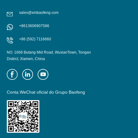
sales@xmbaofeng.com
+8613606907586
SABER MAIS
SABER MAIS
+86 (592) 7116660
NO. 1668 Butang Mid Road, WuxianTown, Tongan
District, Xiamen, China
Conta WeChat oficial do Grupo Baofeng