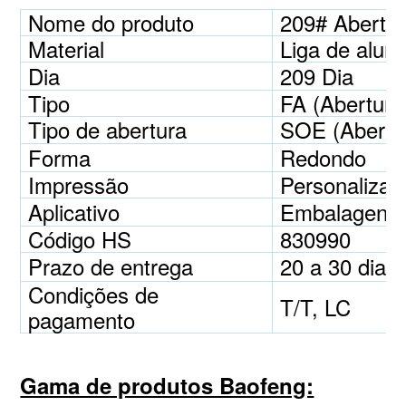
Nome do produto
209# Abertura
Material
Liga de alum
Dia
209 Dia
Tipo
FA (Abertura 
Tipo de abertura
SOE (Abertu
Forma
Redondo
Impressão
Personalizad
Aplicativo
Embalagens p
Código HS
830990
Prazo de entrega
20 a 30 dias
Condições de
T/T, LC
pagamento
Gama de produtos Baofeng: