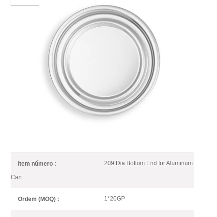
209 Diâmetro Abertura Total
Na Extremidade Inferior Em
Alumínio Para Embalagens De
Alimentos
A base 209# EOE (alumínio) é adequada para embalagens de
alimentos e bebidas em latas de 3 peças.
209 Dia Bottom End for Aluminum
item número :
Can
1*20GP
Ordem (MOQ) :