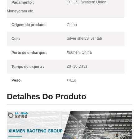
T/T, L/C, Western Union,
Pagamento :
Moneygram etc.
China
Origem do produto :
Silver shell/Silver tab
Cor :
Xiamen, China
Porto de embarque :
20~30 Days
Tempo de espera :
≈4.1g
Peso :
Detalhes Do Produto