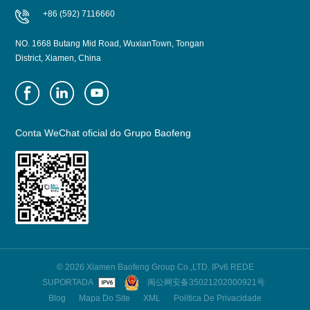
+86 (592) 7116660
NO. 1668 Butang Mid Road, WuxianTown, Tongan
District, Xiamen, China
Conta WeChat oficial do Grupo Baofeng
© 2026 Xiamen Baofeng Group Co.,LTD. IPv6 REDE
SUPORTADA
闽公网安备35021202000921号
Blog
Mapa Do Site
XML
Política De Privacidade