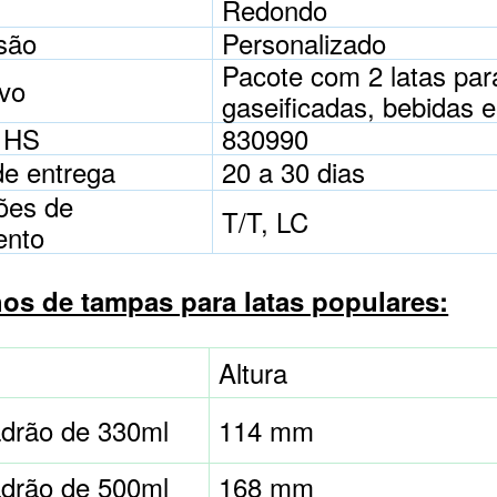
Redondo
são
Personalizado
Pacote com 2 latas para
ivo
gaseificadas, bebidas e
 HS
830990
de entrega
20 a 30 dias
ões de
T/T, LC
ento
s de tampas para latas populares:
Altura
adrão de 330ml
114 mm
adrão de 500ml
168 mm