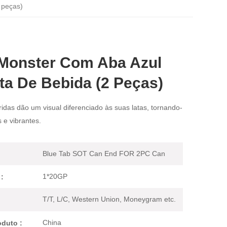
 peças)
Monster Com Aba Azul
ta De Bebida (2 Peças)
ridas dão um visual diferenciado às suas latas, tornando-
 e vibrantes.
Blue Tab SOT Can End FOR 2PC Can
1*20GP
:
T/T, L/C, Western Union, Moneygram etc.
China
duto :