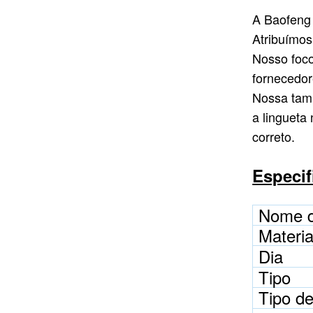
alumínio incisa com
CONSULTE MAIS
A Baofeng 
aba rosa
INFORMAÇÃO
Atribuímos
Nosso foco
fornecedor
Nossa tamp
a lingueta
correto.
Especif
Nome d
Materia
Dia
Tipo
Tipo de