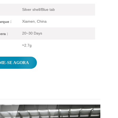
Silver shell/Blue tab
Xiamen, China
rque :
20~30 Days
era :
≈2.7g
ME-SE AGORA