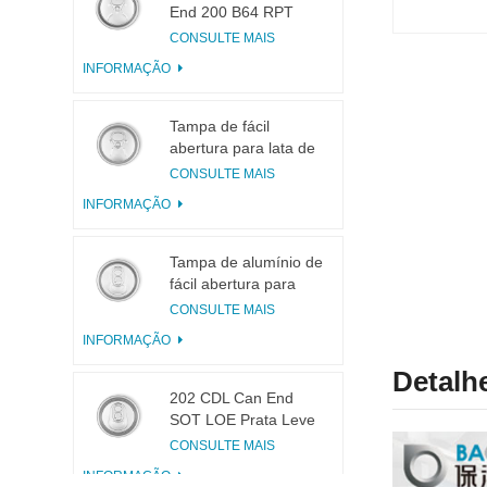
End 200 B64 RPT
LOE
CONSULTE MAIS
INFORMAÇÃO
Tampa de fácil
abertura para lata de
bebidas 200 B64 RPT
CONSULTE MAIS
SOE Prata
INFORMAÇÃO
Tampa de alumínio de
fácil abertura para
latas 200 B64 SOT
CONSULTE MAIS
LOE
INFORMAÇÃO
Detalh
202 CDL Can End
SOT LOE Prata Leve
EOE
CONSULTE MAIS
INFORMAÇÃO