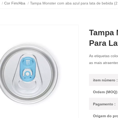
r
/
Cor Fim/Aba
/
Tampa Monster com aba azul para lata de bebida (2
Tampa 
Para La
As etiquetas colo
as mais atraentes
item número :
Ordem (MOQ) 
Pagamento :
Origem do pro