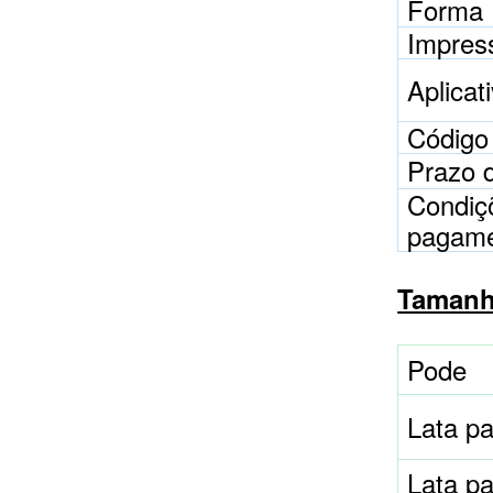
Forma
Impres
Aplicat
Código
Prazo 
Condiç
pagam
Tamanho
Pode
Lata p
Lata p